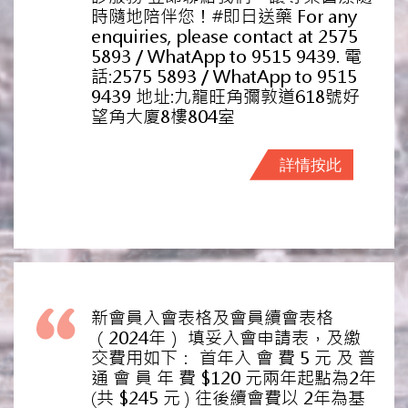
時隨地陪伴您！#即日送藥 For any
enquiries, please contact at 2575
5893 / WhatApp to 9515 9439. 電
話:2575 5893 / WhatApp to 9515
9439 地址:九龍旺角彌敦道618號好
望角大廈8樓804室
詳情按此
新會員入會表格及會員續會表格
（2024年） 填妥入會申請表，及繳
交費用如下： 首年入 會 費 5 元 及 普
通 會 員 年 費 $120 元兩年起點為2年
(共 $245 元 ) 往後續會費以 2年為基