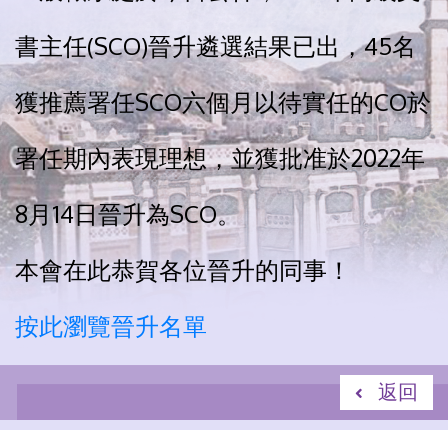
書主任(SCO)晉升遴選結果已出，45名
獲推薦署任SCO六個月以待實任的CO於
署任期內表現理想，並獲批准於2022年
8月14日晉升為SCO。
本會在此恭賀各位晉升的同事！
按此瀏覽晉升名單
返回