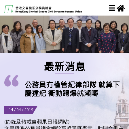
最新消息
公務員冇權管紀律部隊 就算下
屬違紀 衝動踢爆就瀨嘢
14 / 04 / 2019
(節錄及轉載自蘋果日報網站)
文書職系公務員總會總幹事梁籌庭表示，助理文書主