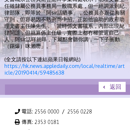
任雖隸屬公務員事務局一般職系處，但一經調派到紀
律部隊，即等於「阿sir話晒事」，公務員亦跟從海關
守則，但容易因不熟例而中招。正如他協助的政府助
理文書主任陳先生，「當時係文書職系，內部出現紀
律問題，但就算係主任級，實際上都冇權管返自己
人，阿sir話咩就咩，下屬點會聽你講，一下子衝動
（踢爆）咪瀨嘢」。
(全文請按以下連結蘋果日報網站)
https://hk.news.appledaily.com/local/realtime/art
icle/20190414/59485638
返回
電話: 2556 0000 ／ 2556 0228
傳真: 2353 0181