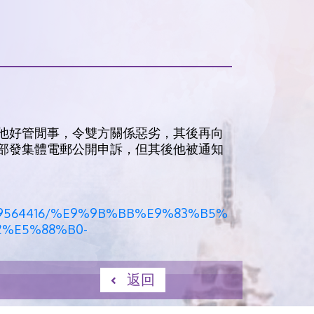
他好管閒事，令雙方關係惡劣，其後再向
部發集體電郵公開申訴，但其後他被通知
55179564416/%E9%9B%BB%E9%83%B5%
%E5%88%B0-
返回