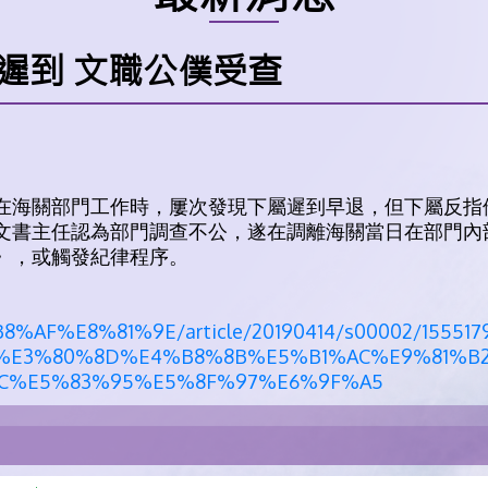
遲到 文職公僕受查
在海關部門工作時，屢次發現下屬遲到早退，但下屬反指
文書主任認為部門調查不公，遂在調離海關當日在部門內
》，或觸發紀律程序。
6%B8%AF%E8%81%9E/article/20190414/s00002/15
%E3%80%8D%E4%B8%8B%E5%B1%AC%E9%81%B2
C%E5%83%95%E5%8F%97%E6%9F%A5