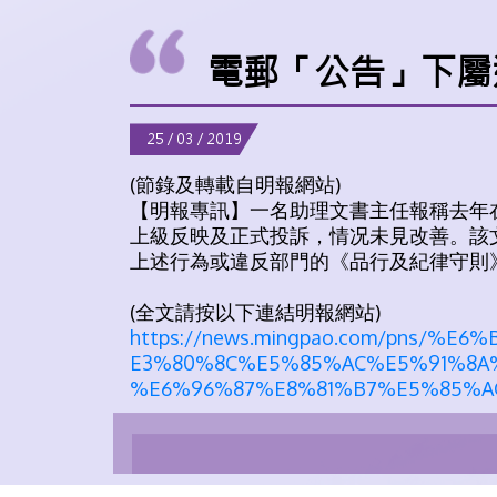
電郵「公告」下屬
25 / 03 / 2019
(節錄及轉載自明報網站)
【明報專訊】一名助理文書主任報稱去年
上級反映及正式投訴，情况未見改善。該
上述行為或違反部門的《品行及紀律守則
(全文請按以下連結明報網站)
https://news.mingpao.com/pns/%E
E3%80%8C%E5%85%AC%E5%91%8A
%E6%96%87%E8%81%B7%E5%85%A