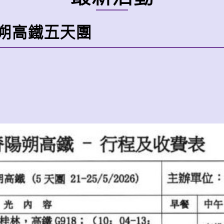
脊陽朔高鐵五天團