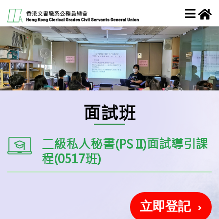
面試班
二級私人秘書(PS II)面試導引課
程(0517班)
立即登記